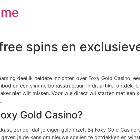
ume
free spins en exclusie
 iGaming deel ik heldere inzichten over Foxy Gold Casino, 
anbod en een slimme bonusstructuur. In dit artikel ontdek 
eker niet wilt missen. Voor wie direct wil starten met een k
.
 Foxy Gold Casino?
kkast, zonder dat je eigen geld inzet. Bij Foxy Gold Casin
 geven je de kans om nieuwe spellen te ontdekken en winst