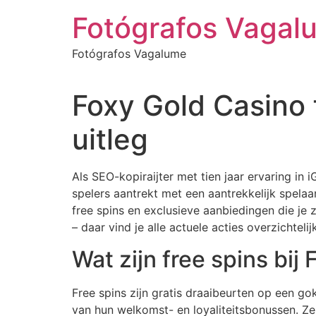
Ir
Fotógrafos Vagal
al
contenido
Fotógrafos Vagalume
Foxy Gold Casino 
uitleg
Als SEO-kopiraijter met tien jaar ervaring in
spelers aantrekt met een aantrekkelijk spela
free spins en exclusieve aanbiedingen die je z
– daar vind je alle actuele acties overzichtelijk
Wat zijn free spins bij
Free spins zijn gratis draaibeurten op een go
van hun welkomst- en loyaliteitsbonussen. Ze