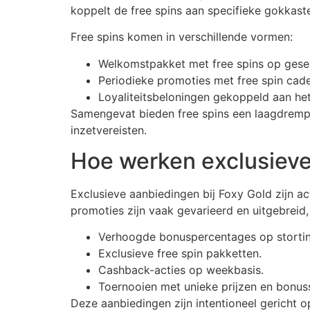
koppelt de free spins aan specifieke gokkast
Free spins komen in verschillende vormen:
Welkomstpakket met free spins op gesel
Periodieke promoties met free spin cad
Loyaliteitsbeloningen gekoppeld aan h
Samengevat bieden free spins een laagdrempe
inzetvereisten.
Hoe werken exclusieve
Exclusieve aanbiedingen bij Foxy Gold zijn a
promoties zijn vaak gevarieerd en uitgebreid
Verhoogde bonuspercentages op storti
Exclusieve free spin pakketten.
Cashback-acties op weekbasis.
Toernooien met unieke prijzen en bonus
Deze aanbiedingen zijn intentioneel gericht op