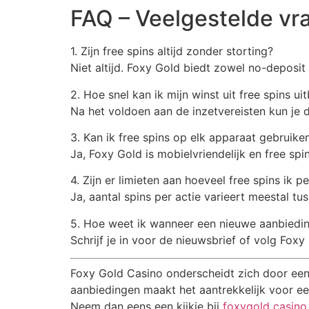
FAQ – Veelgestelde vr
1. Zijn free spins altijd zonder storting?
Niet altijd. Foxy Gold biedt zowel no-deposit
2. Hoe snel kan ik mijn winst uit free spins ui
Na het voldoen aan de inzetvereisten kun je 
3. Kan ik free spins op elk apparaat gebruike
Ja, Foxy Gold is mobielvriendelijk en free s
4. Zijn er limieten aan hoeveel free spins ik p
Ja, aantal spins per actie varieert meestal tu
5. Hoe weet ik wanneer een nieuwe aanbiedin
Schrijf je in voor de nieuwsbrief of volg Fox
Foxy Gold Casino onderscheidt zich door een 
aanbiedingen maakt het aantrekkelijk voor een
Neem dan eens een kijkje bij
foxygold casin