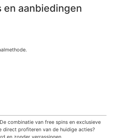
s en aanbiedingen
taalmethode.
De combinatie van free spins en exclusieve
 direct profiteren van de huidige acties?
erd en zonder verrassingen.