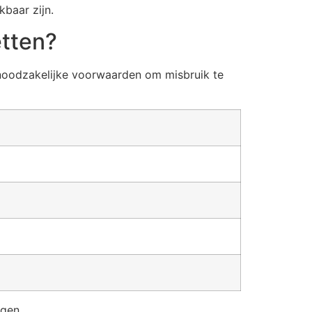
kbaar zijn.
etten?
ar noodzakelijke voorwaarden om misbruik te
ngen.